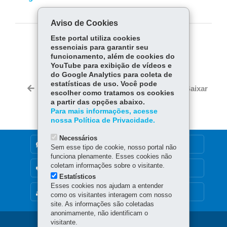
Aviso de Cookies
Este portal utiliza cookies
COMPARTILHE:
essenciais para garantir seu
funcionamento, além de cookies do
Fa
W
YouTube para exibição de vídeos e
ce
ha
do Google Analytics para coleta de
Tw
estatísticas de uso. Você pode
bo
ts
Voltar
Início
Imprimir
Baixar
itt
escolher como tratamos os cookies
ok
Ap
a partir das opções abaixo.
er
p
Para mais informações, acesse
nossa Política de Privacidade.
Necessários
DENUNCIE CORRUPÇÃO
Sem esse tipo de cookie, nosso portal não
funciona plenamente. Esses cookies não
coletam informações sobre o visitante.
OUVIDORIA
Estatísticos
Esses cookies nos ajudam a entender
MAPA DO SITE
como os visitantes interagem com nosso
site. As informações são coletadas
anonimamente, não identificam o
visitante.