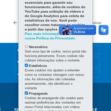
COMPARTILHE:
essenciais para garantir seu
funcionamento, além de cookies do
Fa
W
YouTube para exibição de vídeos e
ce
ha
do Google Analytics para coleta de
Tw
estatísticas de uso. Você pode
bo
ts
Voltar
Início
Imprimir
Baixar
itt
escolher como tratamos os cookies
ok
Ap
a partir das opções abaixo.
er
p
Para mais informações, acesse
nossa Política de Privacidade.
Necessários
DENUNCIE CORRUPÇÃO
Sem esse tipo de cookie, nosso portal não
funciona plenamente. Esses cookies não
coletam informações sobre o visitante.
OUVIDORIA
Estatísticos
Esses cookies nos ajudam a entender
MAPA DO SITE
como os visitantes interagem com nosso
site. As informações são coletadas
anonimamente, não identificam o
visitante.
Navegação
Propaganda
Fórum
Cookies de propaganda são usados para
rastrear preferências dos visitantes em
nosso Portal relacionadas com vídeos
SECRETARIA DA INDÚSTRIA, COMÉRCIO E