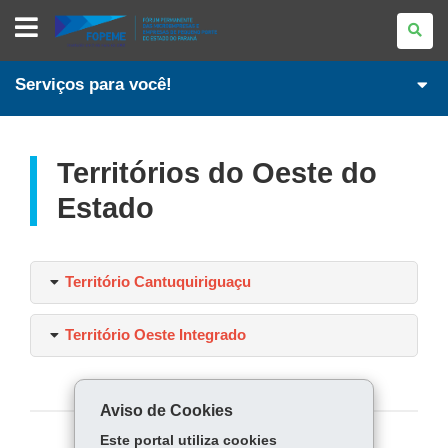
PORTAL
PARANAENSE
DA
MICRO
E
Serviços para você!
PEQUENA
EMPRESA
Territórios do Oeste do
Estado
Território Cantuquiriguaçu
Território Oeste Integrado
Aviso de Cookies
Este portal utiliza cookies