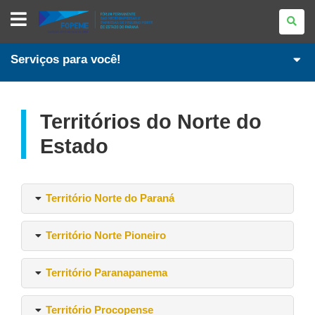
PORTAL
PARANAENSE
DA
MICRO
E
Serviços para você!
PEQUENA
EMPRESA
Territórios do Norte do
Estado
Território Norte do Paraná
Território Norte Pioneiro
Território Paranapanema
Território Procopense