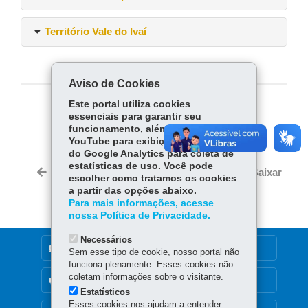
Território Vale do Ivaí
Aviso de Cookies
Este portal utiliza cookies
COMPARTILHE:
essenciais para garantir seu
funcionamento, além de cookies do
Fa
W
YouTube para exibição de vídeos e
ce
ha
do Google Analytics para coleta de
Tw
estatísticas de uso. Você pode
bo
ts
Voltar
Início
Imprimir
Baixar
itt
escolher como tratamos os cookies
ok
Ap
a partir das opções abaixo.
er
p
Para mais informações, acesse
nossa Política de Privacidade.
Necessários
DENUNCIE CORRUPÇÃO
Sem esse tipo de cookie, nosso portal não
funciona plenamente. Esses cookies não
coletam informações sobre o visitante.
OUVIDORIA
Estatísticos
Esses cookies nos ajudam a entender